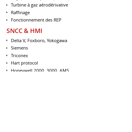
Turbine à gaz aérodérivative
Raffinage
Fonctionnement des REP
SNCC & HMI
Delta V, Foxboro, Yokogawa
Siemens
Triconex
Hart protocol
Honeywell 2000, 3000, AMS
Console Cerberus
Mark V, Woodward
Grafcet / Ladder / Gemma
Bureautique
Word-Excel-Power Point
MS Project-Visio-Access